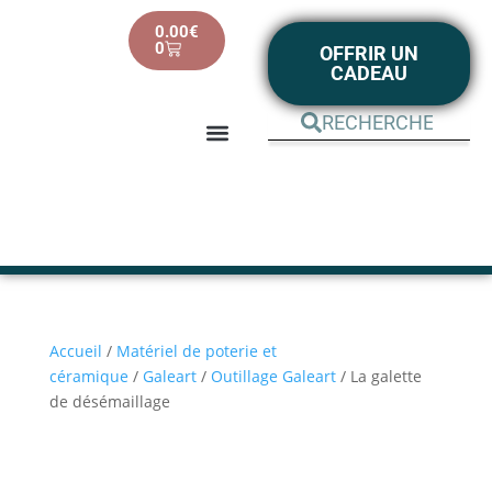
0.00
€
0
OFFRIR UN
CADEAU
BOUTIQUE EN LIGNE
MON COMPTE
Accueil
/
Matériel de poterie et
céramique
/
Galeart
/
Outillage Galeart
/ La galette
de désémaillage