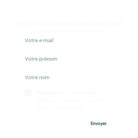
www.atelier-galeart.com
RESTEZ INFORMÉS
Inscrivez-vous à la newsletter pour recevoir les nouveautés,
promotions, conseils et astuces !
J'accepte
les conditions de
gestion et d'utilisation de mes
données personnelles.
Envoyer