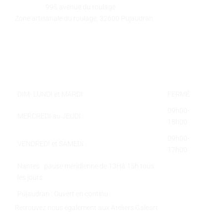
Adresse :
995 avenue du roulage
Zone artisanale du roulage, 32600 Pujaudran
Téléphone :
05 62 58 78 58
Courriel :
contact@galeart.fr
Horaires :
DIM- LUNDI et MARDI :
FERMÉ
09h00-
MERCREDI au JEUDI :
18h00
09h00-
VENDREDI et SAMEDI :
17h00
Nantes : pause méridienne de 13Hà 15h tous
les jours
Pujaudran : Ouvert en continu
Retrouvez nous également aux Ateliers Galeart