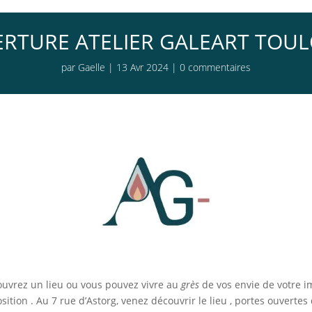
RTURE ATELIER GALEART TOU
par
Gaelle
|
13 Avr 2024
|
0 commentaires
écouvrez un lieu ou vous pouvez vivre au
grès
de vos envie de votre im
sition . Au 7 rue d’Astorg, venez découvrir le lieu , portes ouverte