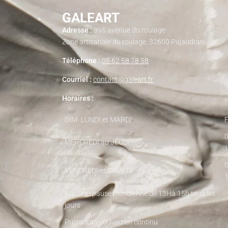
GALEART
Adresse :
995 avenue du roulage
Zone artisanale du roulage, 32600 Pujaudran
Téléphone :
05 62 58 78 58
Courriel :
contact@galeart.fr
Horaires :
DIM- LUNDI et MARDI :
MERCREDI au JEUDI :
VENDREDI et SAMEDI :
Nantes : pause méridienne de 13Hà 15h tous les
jours
Pujaudran : Ouvert en continu