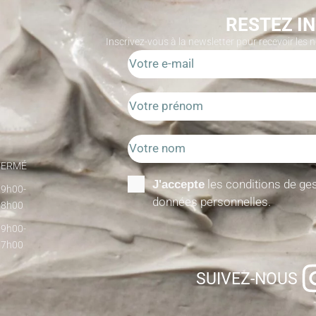
RESTEZ I
Inscrivez-vous à la newsletter pour recevoir les 
FERMÉ
les conditions de ges
J'accepte
09h00-
données personnelles.
18h00
09h00-
17h00
SUIVEZ-NOUS