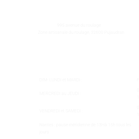
GALEART
Adresse :
995 avenue du roulage
Zone artisanale du roulage, 32600 Pujaudran
Téléphone :
05 62 58 78 58
Courriel :
contact@galeart.fr
Horaires :
DIM- LUNDI et MARDI :
MERCREDI au JEUDI :
VENDREDI et SAMEDI :
Nantes : pause méridienne de 13Hà 15h tous les
jours