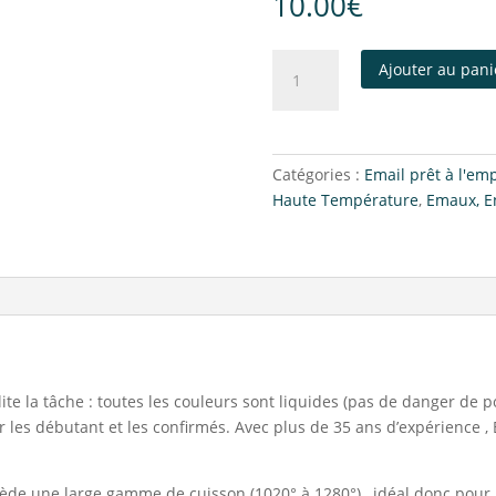
10.00
€
Ajouter au pani
Catégories :
Email prêt à l'em
Haute Température
,
Emaux, E
ite la tâche : toutes les couleurs sont liquides (pas de danger de p
 les débutant et les confirmés. Avec plus de 35 ans d’expérience 
de une large gamme de cuisson (1020° à 1280°) , idéal donc pour la