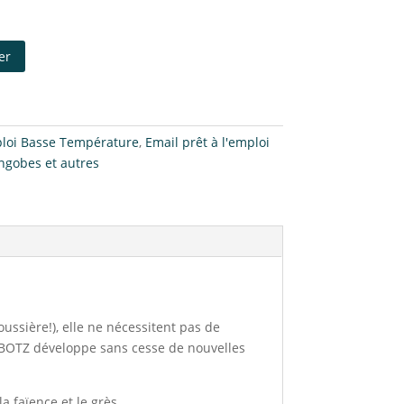
er
ploi Basse Température
,
Email prêt à l'emploi
ngobes et autres
oussière!), elle ne nécessitent pas de
, BOTZ développe sans cesse de nouvelles
 faïence et le grès.