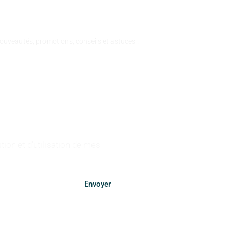
NFORMÉS
nouveautés, promotions, conseils et astuces !
tion et d'utilisation de mes
Envoyer