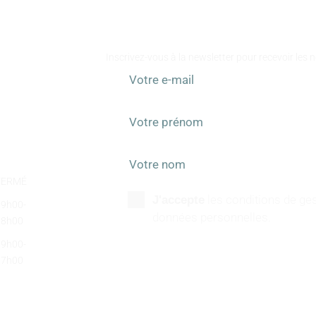
RESTEZ I
Inscrivez-vous à la newsletter pour recevoir les 
FERMÉ
les conditions de ges
J'accepte
09h00-
données personnelles.
18h00
09h00-
17h00
SUIVEZ-NOUS