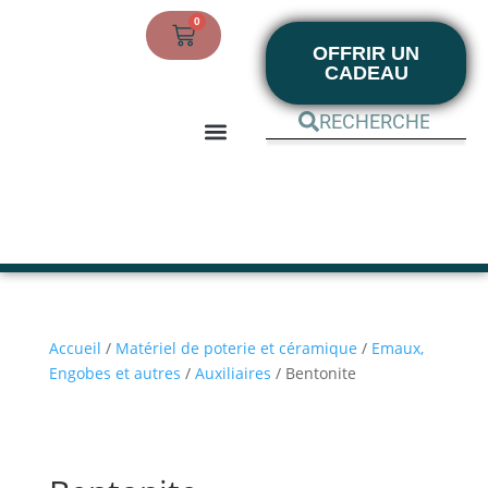
0
OFFRIR UN
CADEAU
BOUTIQUE EN LIGNE
MON COMPTE
Accueil
/
Matériel de poterie et céramique
/
Emaux,
Engobes et autres
/
Auxiliaires
/ Bentonite