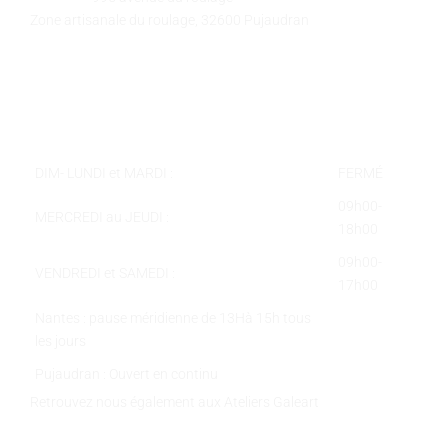
Zone artisanale du roulage, 32600 Pujaudran
Téléphone :
05 62 58 78 58
Courriel :
contact@galeart.fr
Horaires :
DIM- LUNDI et MARDI :
FERMÉ
09h00-
MERCREDI au JEUDI :
18h00
09h00-
VENDREDI et SAMEDI :
17h00
Nantes : pause méridienne de 13Hà 15h tous
les jours
Pujaudran : Ouvert en continu
Retrouvez nous également aux Ateliers Galeart
www.atelier-galeart.com