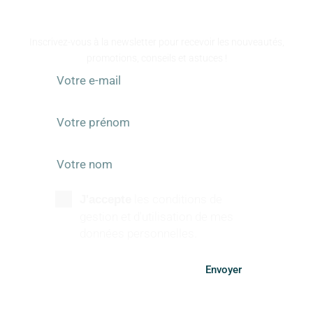
RESTEZ INFORMÉS
Inscrivez-vous à la newsletter pour recevoir les nouveautés,
promotions, conseils et astuces !
les conditions de
J'accepte
gestion et d'utilisation de mes
données personnelles.
Envoyer
SUIVEZ-NOUS