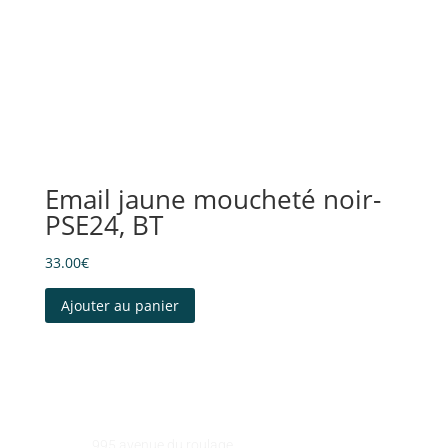
Email jaune moucheté noir-
PSE24, BT
33.00
€
Ajouter au panier
GALEART
Adresse :
995 avenue du roulage