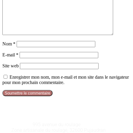
Nom
*
E-mail
*
Site web
Enregistrer mon nom, mon e-mail et mon site dans le navigateur
pour mon prochain commentaire.
Soumettre le commentaire
GALEART
Adresse :
995 avenue du roulage
Zone artisanale du roulage, 32600 Pujaudran