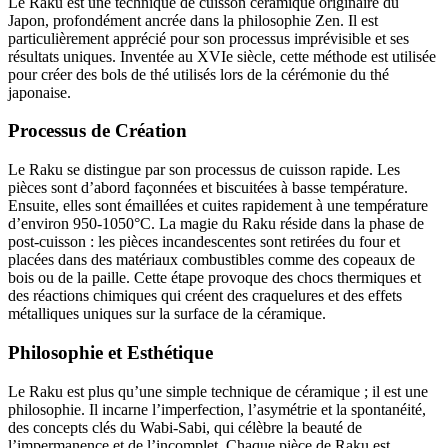
Le Raku est une technique de cuisson céramique originaire du
Japon, profondément ancrée dans la philosophie Zen. Il est
particulièrement apprécié pour son processus imprévisible et ses
résultats uniques. Inventée au XVIe siècle, cette méthode est utilisée
pour créer des bols de thé utilisés lors de la cérémonie du thé
japonaise.
Processus de Création
Le Raku se distingue par son processus de cuisson rapide. Les
pièces sont d’abord façonnées et biscuitées à basse température.
Ensuite, elles sont émaillées et cuites rapidement à une température
d’environ 950-1050°C. La magie du Raku réside dans la phase de
post-cuisson : les pièces incandescentes sont retirées du four et
placées dans des matériaux combustibles comme des copeaux de
bois ou de la paille. Cette étape provoque des chocs thermiques et
des réactions chimiques qui créent des craquelures et des effets
métalliques uniques sur la surface de la céramique.
Philosophie et Esthétique
Le Raku est plus qu’une simple technique de céramique ; il est une
philosophie. Il incarne l’imperfection, l’asymétrie et la spontanéité,
des concepts clés du Wabi-Sabi, qui célèbre la beauté de
l’impermanence et de l’incomplet. Chaque pièce de Raku est