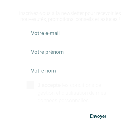
RESTEZ INFORMÉS
Inscrivez-vous à la newsletter pour recevoir les
nouveautés, promotions, conseils et astuces !
les conditions de
J'accepte
gestion et d'utilisation de mes
données personnelles.
Envoyer
SUIVEZ-NOUS