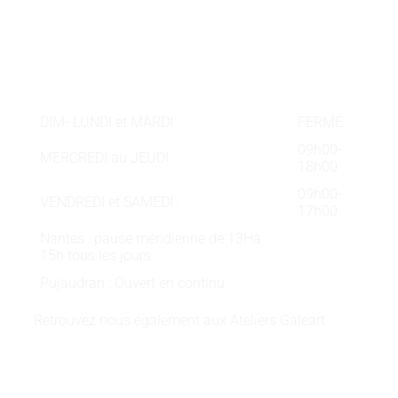
Téléphone :
05 62 58 78 58
Courriel :
contact@galeart.fr
Horaires :
DIM- LUNDI et MARDI :
FERMÉ
09h00-
MERCREDI au JEUDI :
18h00
09h00-
VENDREDI et SAMEDI :
17h00
Nantes : pause méridienne de 13Hà
15h tous les jours
Pujaudran : Ouvert en continu
Retrouvez nous également aux Ateliers Galeart
www.atelier-galeart.com