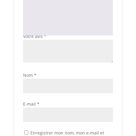
Votre adresse e-mail ne sera pas publiée.
Les champs obligatoires sont indiqués avec
*
Votre note
*
Votre avis
*
Nom
*
E-mail
*
Enregistrer mon nom, mon e-mail et