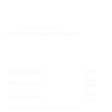
GALEART
Adresse :
995 avenue du roulage
Zone artisanale du roulage, 32600 Pujaudran
Téléphone :
05 62 58 78 58
Courriel :
contact@galeart.fr
Horaires :
DIM- LUNDI et MARDI :
FERMÉ
09h00-
MERCREDI au JEUDI :
18h00
09h00-
VENDREDI et SAMEDI :
17h00
Nantes : pause méridienne de 13Hà 15h tous