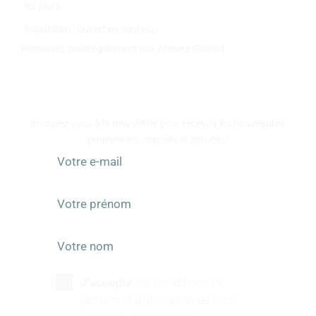
les jours
Pujaudran : Ouvert en continu
Retrouvez nous également aux Ateliers Galeart
www.atelier-galeart.com
RESTEZ INFORMÉS
Inscrivez-vous à la newsletter pour recevoir les nouveautés,
promotions, conseils et astuces !
les conditions de
J'accepte
gestion et d'utilisation de mes