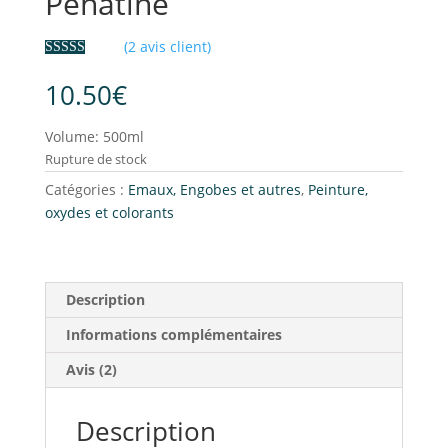
Pehatine
(
2
avis client)
Noté
2
5.00
sur 5 basé
10.50
€
sur
notations
client
Volume: 500ml
Rupture de stock
Catégories :
Emaux, Engobes et autres
,
Peinture,
oxydes et colorants
Description
Informations complémentaires
Avis (2)
Description