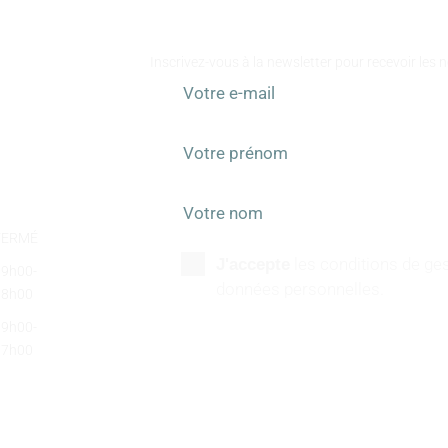
RESTEZ I
Inscrivez-vous à la newsletter pour recevoir les 
FERMÉ
les conditions de ges
J'accepte
09h00-
données personnelles.
18h00
09h00-
17h00
SUIVEZ-NOUS