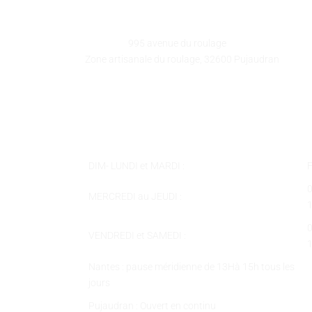
GALEART
Adresse :
995 avenue du roulage
Zone artisanale du roulage, 32600 Pujaudran
Téléphone :
05 62 58 78 58
Courriel :
contact@galeart.fr
Horaires :
DIM- LUNDI et MARDI :
MERCREDI au JEUDI :
VENDREDI et SAMEDI :
Nantes : pause méridienne de 13Hà 15h tous les
jours
Pujaudran : Ouvert en continu