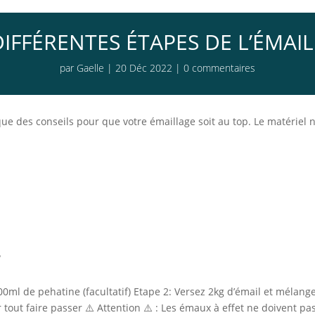
DIFFÉRENTES ÉTAPES DE L’ÉMAI
par
Gaelle
|
20 Déc 2022
|
0 commentaires
que des conseils pour que votre émaillage soit au top. Le matériel 
?
500ml de pehatine (facultatif) Etape 2: Versez 2kg d’émail et mélan
tout faire passer ⚠️ Attention ⚠️ : Les émaux à effet ne doivent pa