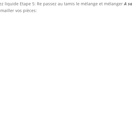
ssez liquide Etape 5: Re passez au tamis le mélange et mélanger
A sa
émailler vos pièces: