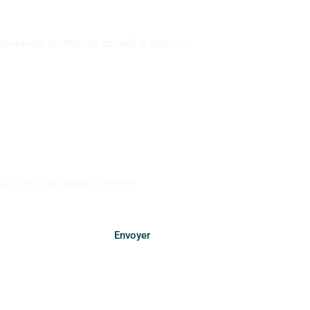
NFORMÉS
nouveautés, promotions, conseils et astuces !
tion et d'utilisation de mes
Envoyer