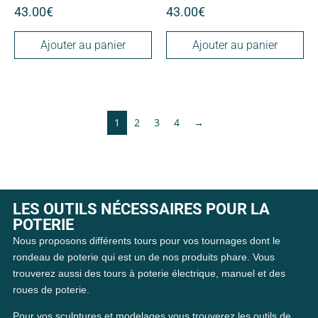
43.00
€
43.00
€
Ajouter au panier
Ajouter au panier
1
2
3
4
→
LES OUTILS NÉCESSAIRES POUR LA
POTERIE
Nous proposons différents tours pour vos tournages dont le
rondeau de poterie qui est un de nos produits phare. Vous
trouverez aussi des tours à poterie électrique, manuel et des
roues de poterie.
Pour vos sculptures et modelages vous trouverez les outils de