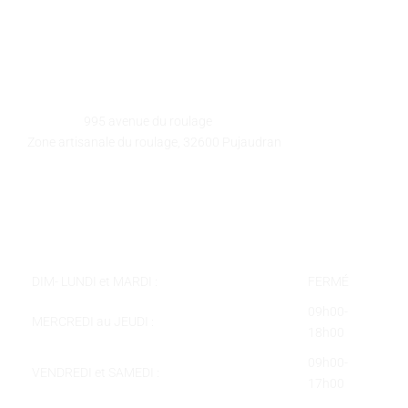
GALEART
Adresse :
995 avenue du roulage
Zone artisanale du roulage, 32600 Pujaudran
Téléphone :
05 62 58 78 58
Courriel :
contact@galeart.fr
Horaires :
DIM- LUNDI et MARDI :
FERMÉ
09h00-
MERCREDI au JEUDI :
18h00
09h00-
VENDREDI et SAMEDI :
17h00