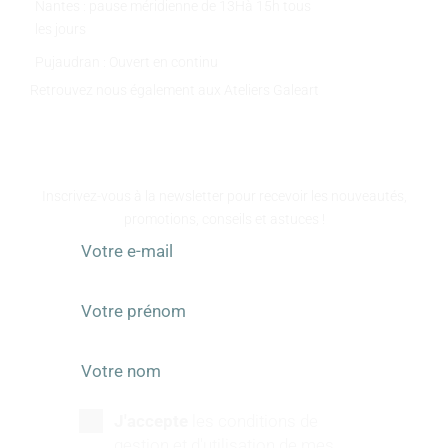
Nantes : pause méridienne de 13Hà 15h tous
les jours
Pujaudran : Ouvert en continu
Retrouvez nous également aux Ateliers Galeart
www.atelier-galeart.com
RESTEZ INFORMÉS
Inscrivez-vous à la newsletter pour recevoir les nouveautés,
promotions, conseils et astuces !
J'accepte
les conditions de
gestion et d'utilisation de mes