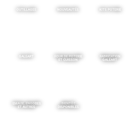
OUTILLAGES
NOUVEAUTÉS
KITS POTERIE
GALEART
FOUR DE POTERIE
FABRICATION
ET CUISSON
GALEART
EMAUX, ENGOBES
BIENTÔT
ET AUTRES
DISPONIBLES