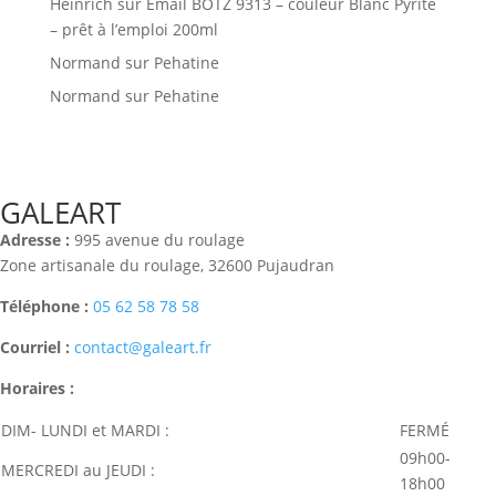
Heinrich
sur
Email BOTZ 9313 – couleur Blanc Pyrité
– prêt à l’emploi 200ml
Normand
sur
Pehatine
Normand
sur
Pehatine
GALEART
Adresse :
995 avenue du roulage
Zone artisanale du roulage, 32600 Pujaudran
Téléphone :
05 62 58 78 58
Courriel :
contact@galeart.fr
Horaires :
DIM- LUNDI et MARDI :
FERMÉ
09h00-
MERCREDI au JEUDI :
18h00