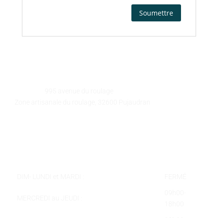
GALEART
Adresse :
995 avenue du roulage
Zone artisanale du roulage, 32600 Pujaudran
Téléphone :
05 62 58 78 58
Courriel :
contact@galeart.fr
Horaires :
DIM- LUNDI et MARDI :
FERMÉ
09h00-
MERCREDI au JEUDI :
18h00