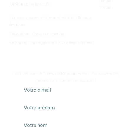
09h00-
VENDREDI et SAMEDI :
17h00
Nantes : pause méridienne de 13Hà 15h tous
les jours
Pujaudran : Ouvert en continu
Retrouvez nous également aux Ateliers Galeart
www.atelier-galeart.com
RESTEZ INFORMÉS
Inscrivez-vous à la newsletter pour recevoir les nouveautés,
promotions, conseils et astuces !