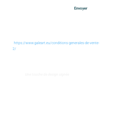
Envoyer
SUIVEZ-NOUS
https://www.galeart.eu/conditions-generales-de-vente-
2/
Conditions générales de vente
–
Politique de retours et
remboursement
Politique de confidentialité
–
Mentions légales
–
Contact
Une touche de design signée
Agence MiX