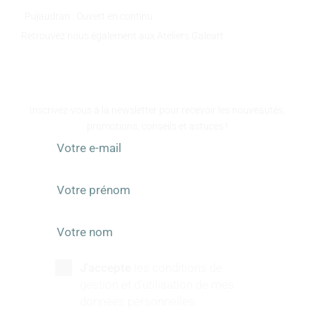
Pujaudran : Ouvert en continu
Retrouvez nous également aux Ateliers Galeart
www.atelier-galeart.com
RESTEZ INFORMÉS
Inscrivez-vous à la newsletter pour recevoir les nouveautés,
promotions, conseils et astuces !
J'accepte
les conditions de
gestion et d'utilisation de mes
données personnelles.