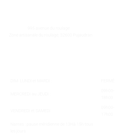
GALEART
Adresse :
995 avenue du roulage
Zone artisanale du roulage, 32600 Pujaudran
Téléphone :
05 62 58 78 58
Courriel :
contact@galeart.fr
Horaires :
DIM- LUNDI et MARDI :
FERMÉ
09h00-
MERCREDI au JEUDI :
18h00
09h00-
VENDREDI et SAMEDI :
17h00
Nantes : pause méridienne de 13Hà 15h tous
les jours