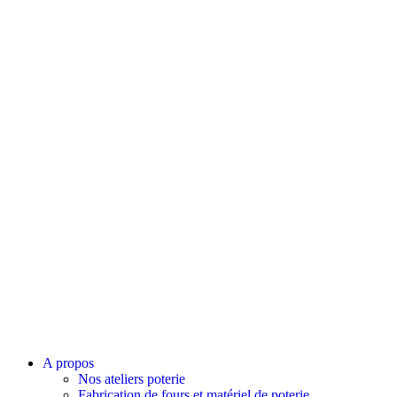
A propos
Nos ateliers poterie
Fabrication de fours et matériel de poterie