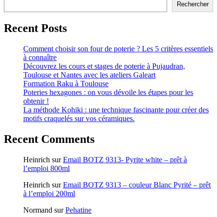
Rechercher
Recent Posts
Comment choisir son four de poterie ? Les 5 critères essentiels
à connaître
Découvrez les cours et stages de poterie à Pujaudran,
Toulouse et Nantes avec les ateliers Galeart
Formation Raku à Toulouse
Poteries hexagones : on vous dévoile les étapes pour les
obtenir !
La méthode Kohiki : une technique fascinante pour créer des
motifs craquelés sur vos céramiques.
Recent Comments
Heinrich
sur
Email BOTZ 9313- Pyrite white – prêt à
l’emploi 800ml
Heinrich
sur
Email BOTZ 9313 – couleur Blanc Pyrité – prêt
à l’emploi 200ml
Normand
sur
Pehatine