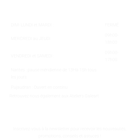
Courriel :
contact@galeart.fr
Horaires :
DIM- LUNDI et MARDI :
FERMÉ
09h00-
MERCREDI au JEUDI :
18h00
09h00-
VENDREDI et SAMEDI :
17h00
Nantes : pause méridienne de 13Hà 15h tous
les jours
Pujaudran : Ouvert en continu
Retrouvez nous également aux Ateliers Galeart
www.atelier-galeart.com
RESTEZ INFORMÉS
Inscrivez-vous à la newsletter pour recevoir les nouveautés,
promotions, conseils et astuces !