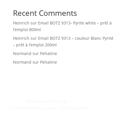
Recent Comments
Heinrich
sur
Email BOTZ 9313- Pyrite white – prêt à
l’emploi 800ml
Heinrich
sur
Email BOTZ 9313 – couleur Blanc Pyrité
– prêt à l’emploi 200ml
Normand
sur
Pehatine
Normand
sur
Pehatine
GALEART
Adresse :
995 avenue du roulage
Zone artisanale du roulage, 32600 Pujaudran
Téléphone :
05 62 58 78 58