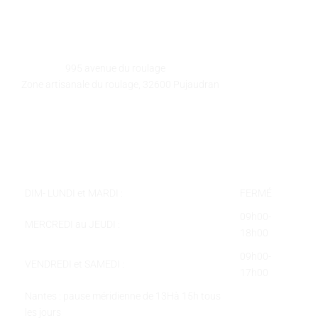
GALEART
Adresse :
995 avenue du roulage
Zone artisanale du roulage, 32600 Pujaudran
Téléphone :
05 62 58 78 58
Courriel :
contact@galeart.fr
Horaires :
DIM- LUNDI et MARDI :
FERMÉ
09h00-
MERCREDI au JEUDI :
18h00
09h00-
VENDREDI et SAMEDI :
17h00
Nantes : pause méridienne de 13Hà 15h tous
les jours