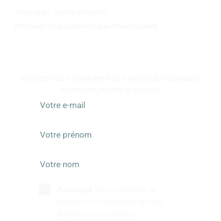
Pujaudran : Ouvert en continu
Retrouvez nous également aux Ateliers Galeart
www.atelier-galeart.com
RESTEZ INFORMÉS
Inscrivez-vous à la newsletter pour recevoir les nouveautés,
promotions, conseils et astuces !
les conditions de
J'accepte
gestion et d'utilisation de mes
données personnelles.