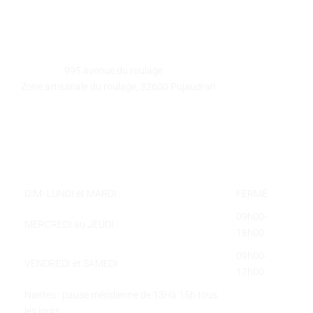
GALEART
Adresse :
995 avenue du roulage
Zone artisanale du roulage, 32600 Pujaudran
Téléphone :
05 62 58 78 58
Courriel :
contact@galeart.fr
Horaires :
DIM- LUNDI et MARDI :
FERMÉ
09h00-
MERCREDI au JEUDI :
18h00
09h00-
VENDREDI et SAMEDI :
17h00
Nantes : pause méridienne de 13Hà 15h tous
les jours