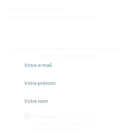
Pujaudran : Ouvert en continu
Retrouvez nous également aux Ateliers Galeart
www.atelier-galeart.com
RESTEZ INFORMÉS
Inscrivez-vous à la newsletter pour recevoir les nouveautés,
promotions, conseils et astuces !
les conditions de
J'accepte
gestion et d'utilisation de mes
données personnelles.