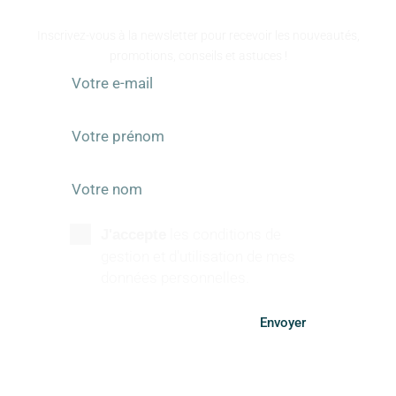
RESTEZ INFORMÉS
Inscrivez-vous à la newsletter pour recevoir les nouveautés,
promotions, conseils et astuces !
les conditions de
J'accepte
gestion et d'utilisation de mes
données personnelles.
Envoyer
SUIVEZ-NOUS