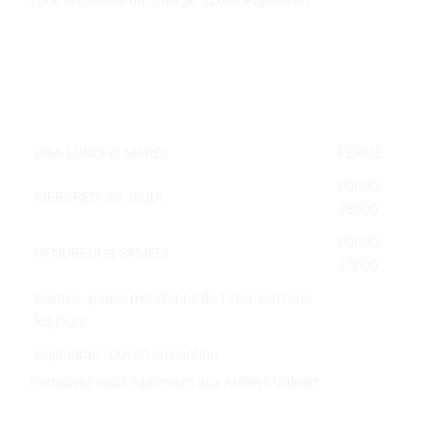
Téléphone :
05 62 58 78 58
Courriel :
contact@galeart.fr
Horaires :
DIM- LUNDI et MARDI :
FERMÉ
09h00-
MERCREDI au JEUDI :
18h00
09h00-
VENDREDI et SAMEDI :
17h00
Nantes : pause méridienne de 13Hà 15h tous
les jours
Pujaudran : Ouvert en continu
Retrouvez nous également aux Ateliers Galeart
www.atelier-galeart.com