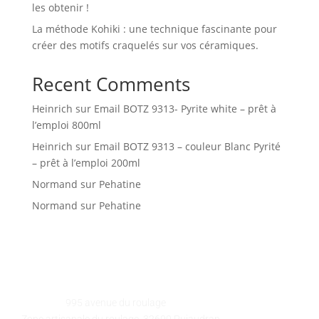
les obtenir !
La méthode Kohiki : une technique fascinante pour
créer des motifs craquelés sur vos céramiques.
Recent Comments
Heinrich
sur
Email BOTZ 9313- Pyrite white – prêt à
l’emploi 800ml
Heinrich
sur
Email BOTZ 9313 – couleur Blanc Pyrité
– prêt à l’emploi 200ml
Normand
sur
Pehatine
Normand
sur
Pehatine
GALEART
Adresse :
995 avenue du roulage
Zone artisanale du roulage, 32600 Pujaudran