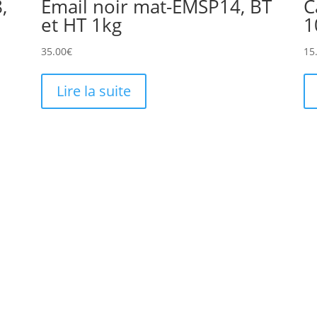
,
Email noir mat-EMSP14, BT
C
et HT 1kg
1
35.00
€
15
Lire la suite