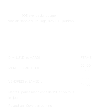
GALEART
Adresse :
995 avenue du roulage
Zone artisanale du roulage, 32600 Pujaudran
Téléphone :
05 62 58 78 58
Courriel :
contact@galeart.fr
Horaires :
DIM- LUNDI et MARDI :
FERMÉ
09h00-
MERCREDI au JEUDI :
18h00
09h00-
VENDREDI et SAMEDI :
17h00
Nantes : pause méridienne de 13Hà 15h tous
les jours
Pujaudran : Ouvert en continu