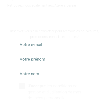
Retrouvez nous également aux Ateliers Galeart
www.atelier-galeart.com
RESTEZ INFORMÉS
Inscrivez-vous à la newsletter pour recevoir les nouveautés,
promotions, conseils et astuces !
les conditions de
J'accepte
gestion et d'utilisation de mes
données personnelles.