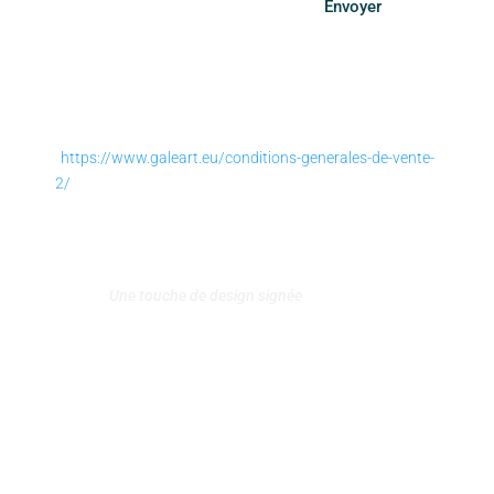
Envoyer
SUIVEZ-NOUS
https://www.galeart.eu/conditions-generales-de-vente-
2/
Conditions générales de vente
–
Politique de retours et
remboursement
Politique de confidentialité
–
Mentions légales
–
Contact
Une touche de design signée
Agence MiX