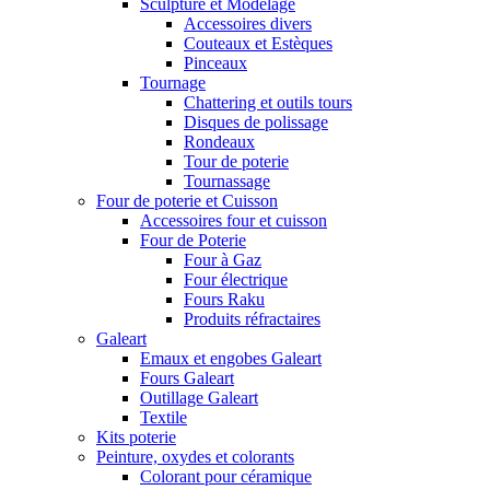
Sculpture et Modelage
Accessoires divers
Couteaux et Estèques
Pinceaux
Tournage
Chattering et outils tours
Disques de polissage
Rondeaux
Tour de poterie
Tournassage
Four de poterie et Cuisson
Accessoires four et cuisson
Four de Poterie
Four à Gaz
Four électrique
Fours Raku
Produits réfractaires
Galeart
Emaux et engobes Galeart
Fours Galeart
Outillage Galeart
Textile
Kits poterie
Peinture, oxydes et colorants
Colorant pour céramique