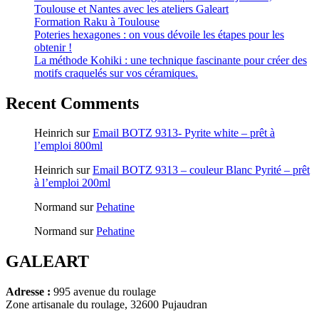
Toulouse et Nantes avec les ateliers Galeart
Formation Raku à Toulouse
Poteries hexagones : on vous dévoile les étapes pour les
obtenir !
La méthode Kohiki : une technique fascinante pour créer des
motifs craquelés sur vos céramiques.
Recent Comments
Heinrich
sur
Email BOTZ 9313- Pyrite white – prêt à
l’emploi 800ml
Heinrich
sur
Email BOTZ 9313 – couleur Blanc Pyrité – prêt
à l’emploi 200ml
Normand
sur
Pehatine
Normand
sur
Pehatine
GALEART
Adresse :
995 avenue du roulage
Zone artisanale du roulage, 32600 Pujaudran