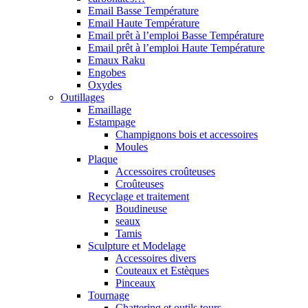
Email Basse Température
Email Haute Température
Email prêt à l’emploi Basse Température
Email prêt à l’emploi Haute Température
Emaux Raku
Engobes
Oxydes
Outillages
Emaillage
Estampage
Champignons bois et accessoires
Moules
Plaque
Accessoires croûteuses
Croûteuses
Recyclage et traitement
Boudineuse
seaux
Tamis
Sculpture et Modelage
Accessoires divers
Couteaux et Estèques
Pinceaux
Tournage
Chattering et outils tours