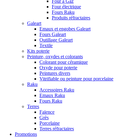
Four à Gaz
Four électrique
Fours Raku
Produits réfractaires
Galeart
Emaux et engobes Galeart
Fours Galeart
Outillage Galeart
Textile
Kits poterie
Peinture, oxydes et colorants
Colorant pour céramique
Oxyde pour poterie
Peintures divers
Vitrifiable ou peinture pour porcelaine
Raku
Accessoires Raku
Emaux Raku
Fours Raku
Terres
Faïence
Grès
Porcelaine
Terres réfractaires
Promotions