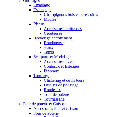
Outillages
Emaillage
Estampage
Champignons bois et accessoires
Moules
Plaque
Accessoires croûteuses
Croûteuses
Recyclage et traitement
Boudineuse
seaux
Tamis
Sculpture et Modelage
Accessoires divers
Couteaux et Estèques
Pinceaux
Tournage
Chattering et outils tours
Disques de polissage
Rondeaux
Tour de poterie
Tournassage
Four de poterie et Cuisson
Accessoires four et cuisson
Four de Poterie