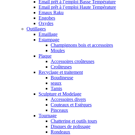
Email prêt à l’emploi Basse Température
Email prêt à l’emploi Haute Température
Emaux Raku
Engobes
Oxydes
Outillages
Emaillage
Estampage
Champignons bois et accessoires
Moules
Plaque
Accessoires croûteuses
Croûteuses
Recyclage et traitement
Boudineuse
seaux
Tamis
Sculpture et Modelage
Accessoires divers
Couteaux et Estèques
Pinceaux
Tournage
Chattering et outils tours
Disques de polissage
Rondeaux