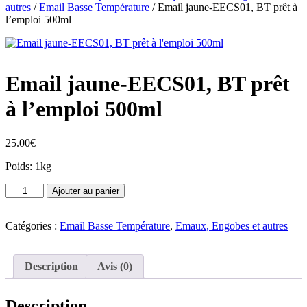
autres
/
Email Basse Température
/ Email jaune-EECS01, BT prêt à
l’emploi 500ml
Email jaune-EECS01, BT prêt
à l’emploi 500ml
25.00
€
Poids: 1kg
quantité
Ajouter au panier
de
Email
jaune-
Catégories :
Email Basse Température
,
Emaux, Engobes et autres
EECS01,
BT
prêt
Description
Avis (0)
à
l'emploi
500ml
Description