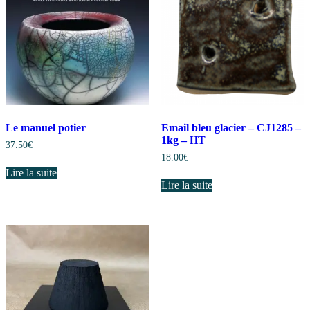
Le manuel potier
Email bleu glacier – CJ1285 –
1kg – HT
37.50
€
18.00
€
Lire la suite
Lire la suite