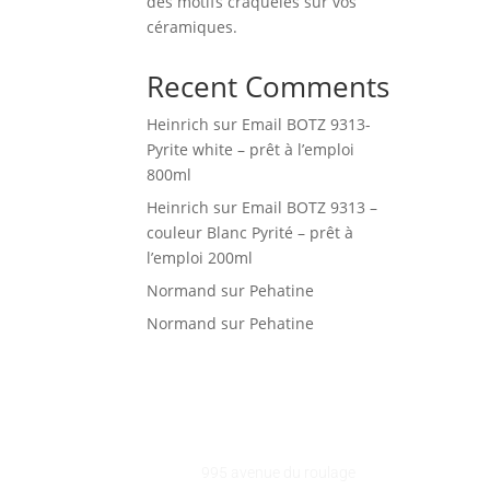
des motifs craquelés sur vos
céramiques.
Recent Comments
Heinrich
sur
Email BOTZ 9313-
Pyrite white – prêt à l’emploi
800ml
Heinrich
sur
Email BOTZ 9313 –
couleur Blanc Pyrité – prêt à
l’emploi 200ml
Normand
sur
Pehatine
Normand
sur
Pehatine
GALEART
Adresse :
995 avenue du roulage