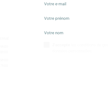
FERMÉ
les conditions de ges
J'accepte
09h00-
données personnelles.
18h00
09h00-
17h00
SUIVEZ-NOUS