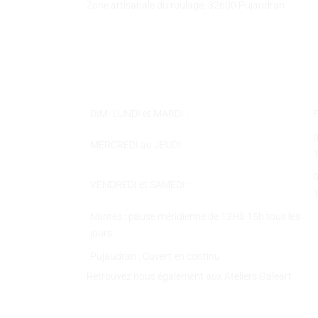
Zone artisanale du roulage, 32600 Pujaudran
Téléphone :
05 62 58 78 58
Courriel :
contact@galeart.fr
Horaires :
DIM- LUNDI et MARDI :
MERCREDI au JEUDI :
VENDREDI et SAMEDI :
Nantes : pause méridienne de 13Hà 15h tous les
jours
Pujaudran : Ouvert en continu
Retrouvez nous également aux Ateliers Galeart
www.atelier-galeart.com