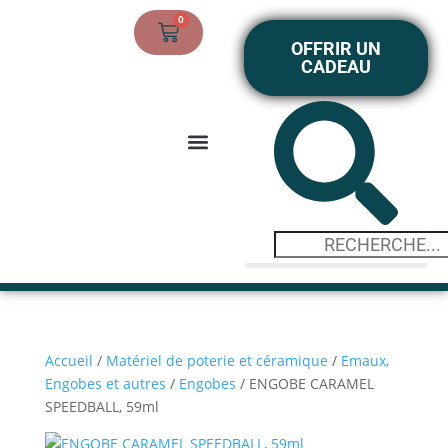
0
OFFRIR UN
CADEAU
BOUTIQUE EN LIGNE
MON COMPTE
Accueil
/
Matériel de poterie et céramique
/
Emaux,
Engobes et autres
/
Engobes
/ ENGOBE CARAMEL
SPEEDBALL, 59ml