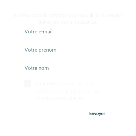
RESTEZ INFORMÉS
Inscrivez-vous à la newsletter pour recevoir les nouveautés,
promotions, conseils et astuces !
J'accepte
les conditions de
gestion et d'utilisation de mes
données personnelles.
Envoyer
SUIVEZ-NOUS