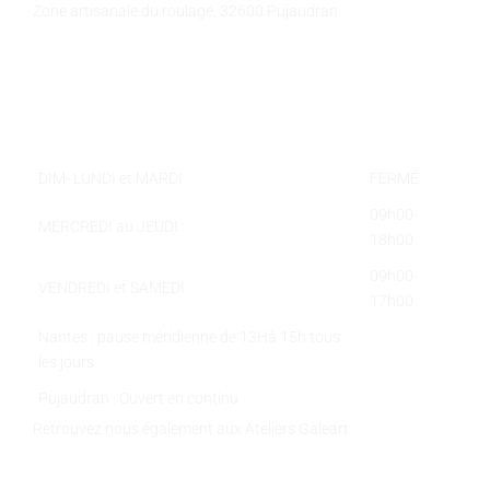
Zone artisanale du roulage, 32600 Pujaudran
Téléphone :
05 62 58 78 58
Courriel :
contact@galeart.fr
Horaires :
DIM- LUNDI et MARDI :
FERMÉ
09h00-
MERCREDI au JEUDI :
18h00
09h00-
VENDREDI et SAMEDI :
17h00
Nantes : pause méridienne de 13Hà 15h tous
les jours
Pujaudran : Ouvert en continu
Retrouvez nous également aux Ateliers Galeart
www.atelier-galeart.com