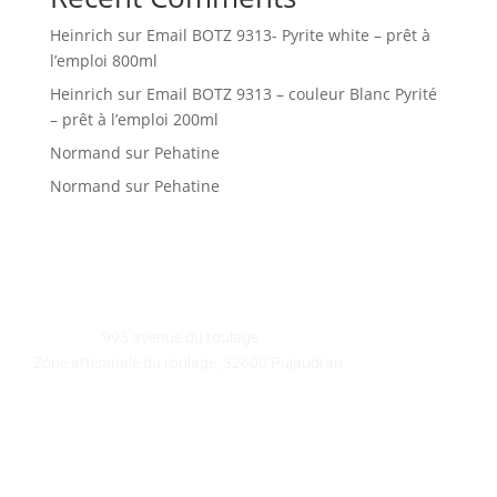
Heinrich
sur
Email BOTZ 9313- Pyrite white – prêt à
l’emploi 800ml
Heinrich
sur
Email BOTZ 9313 – couleur Blanc Pyrité
– prêt à l’emploi 200ml
Normand
sur
Pehatine
Normand
sur
Pehatine
GALEART
Adresse :
995 avenue du roulage
Zone artisanale du roulage, 32600 Pujaudran
Téléphone :
05 62 58 78 58
Courriel :
contact@galeart.fr
Horaires :