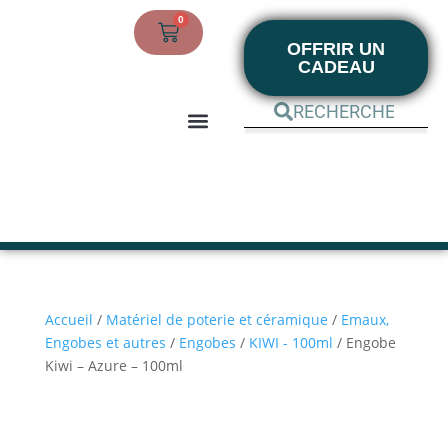
0
OFFRIR UN
CADEAU
BOUTIQUE EN LIGNE
MON COMPTE
Accueil
/
Matériel de poterie et céramique
/
Emaux,
Engobes et autres
/
Engobes
/
KIWI - 100ml
/ Engobe
Kiwi – Azure – 100ml