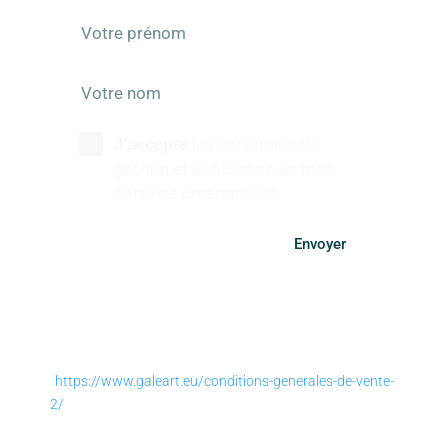
les conditions de
J'accepte
gestion et d'utilisation de mes
données personnelles.
Envoyer
SUIVEZ-NOUS
https://www.galeart.eu/conditions-generales-de-vente-
2/
Conditions générales de vente
–
Politique de retours et
remboursement