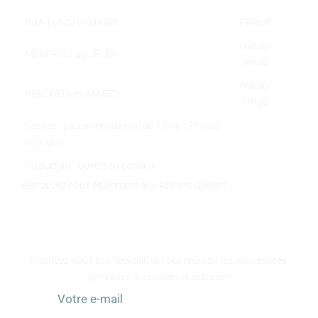
DIM- LUNDI et MARDI :
FERMÉ
09h00-
MERCREDI au JEUDI :
18h00
09h00-
VENDREDI et SAMEDI :
17h00
Nantes : pause méridienne de 13Hà 15h tous
les jours
Pujaudran : Ouvert en continu
Retrouvez nous également aux Ateliers Galeart
www.atelier-galeart.com
RESTEZ INFORMÉS
Inscrivez-vous à la newsletter pour recevoir les nouveautés,
promotions, conseils et astuces !