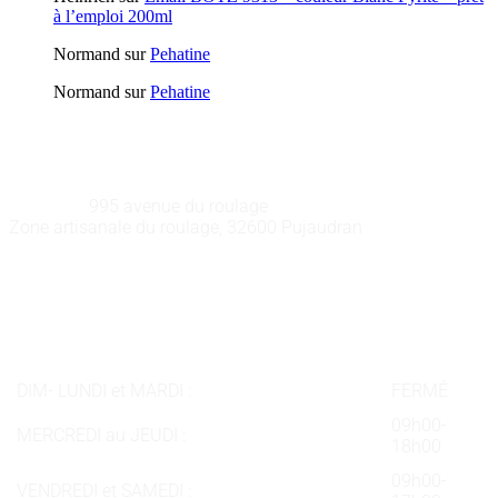
à l’emploi 200ml
Normand
sur
Pehatine
Normand
sur
Pehatine
GALEART
Adresse :
995 avenue du roulage
Zone artisanale du roulage, 32600 Pujaudran
Téléphone :
05 62 58 78 58
Courriel :
contact@galeart.fr
Horaires :
DIM- LUNDI et MARDI :
FERMÉ
09h00-
MERCREDI au JEUDI :
18h00
09h00-
VENDREDI et SAMEDI :