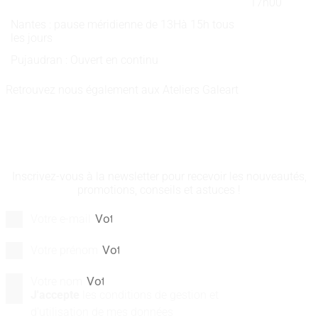
17h00
Nantes : pause méridienne de 13Hà 15h tous
les jours
Pujaudran : Ouvert en continu
Retrouvez nous également aux Ateliers Galeart
www.atelier-galeart.com
RESTEZ INFORMÉS
Inscrivez-vous à la newsletter pour recevoir les nouveautés,
promotions, conseils et astuces !
Votre e-mail
Votre prénom
Votre nom
J'accepte
les conditions de gestion et
d'utilisation de mes données