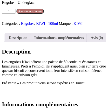
Engobe – Underglaze
quantité
Ajouter au panier
de
Engobe
Kiwi
Catégories :
Engobes
,
KIWI - 100ml
Marque :
KIWI
-
Blush
-
Description
Informations complémentaires
Avis (0)
100ml
Description
Les engobes Kiwi offrent une palette de 50 couleurs éclatantes et
lumineuses. Prêts à l’emploi, ils s’appliquent aussi bien sur terre crue
que sur biscuit et conservent toute leur intensité en cuisson faïence
comme en cuisson grès.
Pré vente – Les produit vous seront expédiés en Juillet.
Informations complémentaires