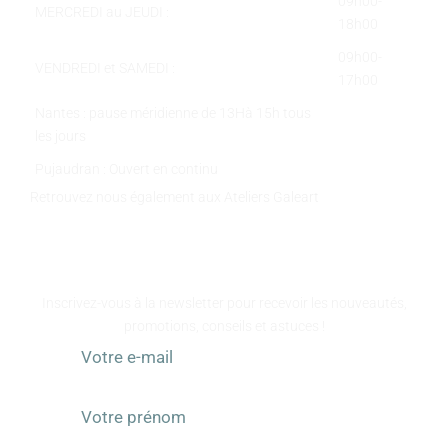
09h00-
MERCREDI au JEUDI :
18h00
09h00-
VENDREDI et SAMEDI :
17h00
Nantes : pause méridienne de 13Hà 15h tous
les jours
Pujaudran : Ouvert en continu
Retrouvez nous également aux Ateliers Galeart
www.atelier-galeart.com
RESTEZ INFORMÉS
Inscrivez-vous à la newsletter pour recevoir les nouveautés,
promotions, conseils et astuces !