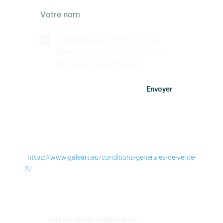
J'accepte
les conditions de
gestion et d'utilisation de mes
données personnelles.
Envoyer
SUIVEZ-NOUS
https://www.galeart.eu/conditions-generales-de-vente-
2/
Conditions générales de vente
–
Politique de retours et
remboursement
Politique de confidentialité
–
Mentions légales
–
Contact
Une touche de design signée
Agence MiX