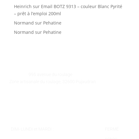
Heinrich
sur
Email BOTZ 9313 – couleur Blanc Pyrité
– prêt à l’emploi 200ml
Normand
sur
Pehatine
Normand
sur
Pehatine
GALEART
Adresse :
995 avenue du roulage
Zone artisanale du roulage, 32600 Pujaudran
Téléphone :
05 62 58 78 58
Courriel :
contact@galeart.fr
Horaires :
DIM- LUNDI et MARDI :
FERMÉ