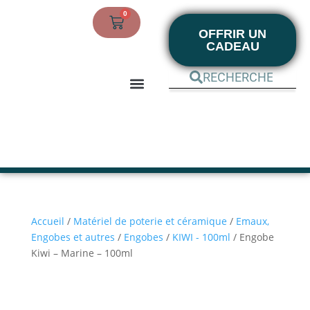
0
OFFRIR UN
CADEAU
BOUTIQUE EN LIGNE
MON COMPTE
Accueil
/
Matériel de poterie et céramique
/
Emaux,
Engobes et autres
/
Engobes
/
KIWI - 100ml
/ Engobe
Kiwi – Marine – 100ml