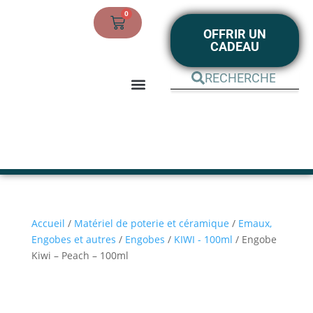
0
OFFRIR UN
CADEAU
BOUTIQUE EN LIGNE
MON COMPTE
Accueil
/
Matériel de poterie et céramique
/
Emaux,
Engobes et autres
/
Engobes
/
KIWI - 100ml
/ Engobe
Kiwi – Peach – 100ml