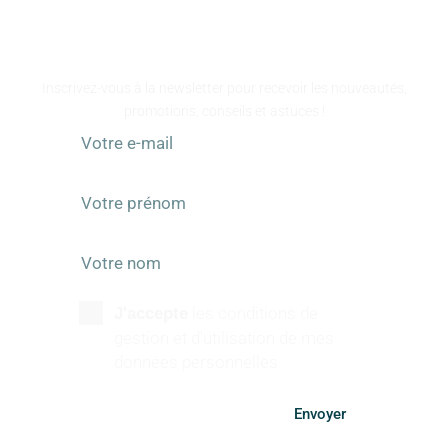
www.atelier-galeart.com
RESTEZ INFORMÉS
Inscrivez-vous à la newsletter pour recevoir les nouveautés,
promotions, conseils et astuces !
les conditions de
J'accepte
gestion et d'utilisation de mes
données personnelles.
Envoyer