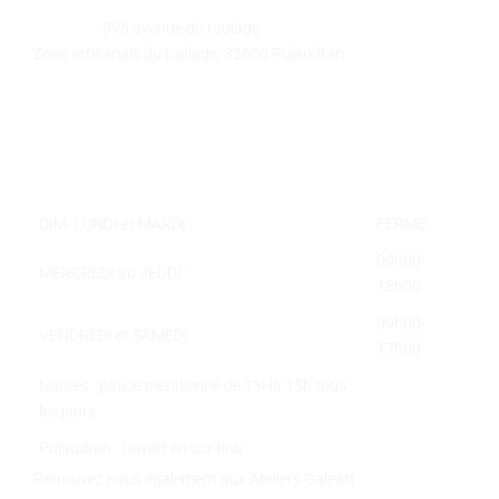
GALEART
Adresse :
995 avenue du roulage
Zone artisanale du roulage, 32600 Pujaudran
Téléphone :
05 62 58 78 58
Courriel :
contact@galeart.fr
Horaires :
DIM- LUNDI et MARDI :
FERMÉ
09h00-
MERCREDI au JEUDI :
18h00
09h00-
VENDREDI et SAMEDI :
17h00
Nantes : pause méridienne de 13Hà 15h tous
les jours
Pujaudran : Ouvert en continu
Retrouvez nous également aux Ateliers Galeart