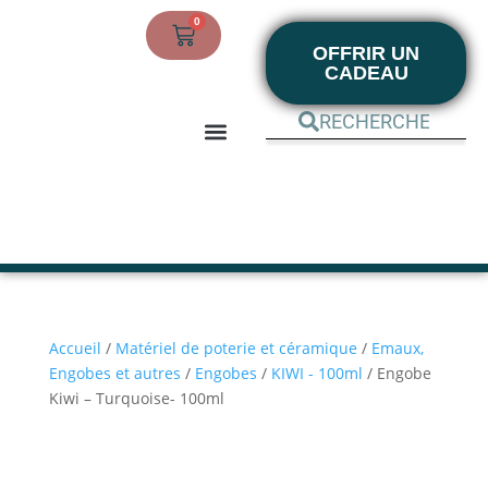
0
OFFRIR UN
CADEAU
BOUTIQUE EN LIGNE
MON COMPTE
Accueil
/
Matériel de poterie et céramique
/
Emaux,
Engobes et autres
/
Engobes
/
KIWI - 100ml
/ Engobe
Kiwi – Turquoise- 100ml