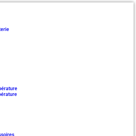
terie
pérature
pérature
soires