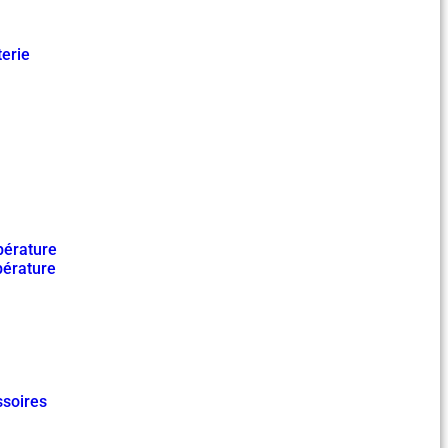
terie
pérature
pérature
soires