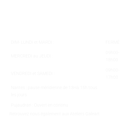
Téléphone :
05 62 58 78 58
Courriel :
contact@galeart.fr
Horaires :
DIM- LUNDI et MARDI :
FERMÉ
09h00-
MERCREDI au JEUDI :
18h00
09h00-
VENDREDI et SAMEDI :
17h00
Nantes : pause méridienne de 13Hà 15h tous
les jours
Pujaudran : Ouvert en continu
Retrouvez nous également aux Ateliers Galeart
www.atelier-galeart.com
RESTEZ INFORMÉS