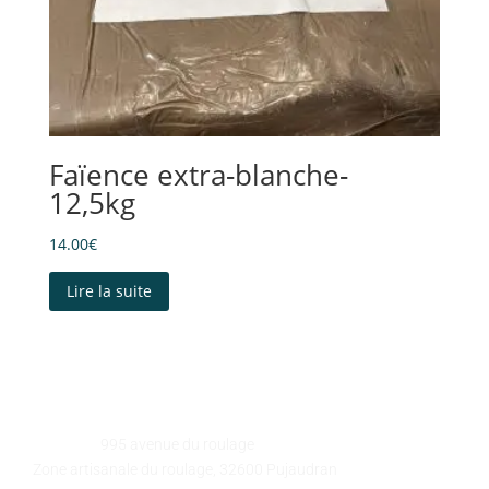
Faïence extra-blanche-
12,5kg
14.00
€
Lire la suite
GALEART
Adresse :
995 avenue du roulage
Zone artisanale du roulage, 32600 Pujaudran