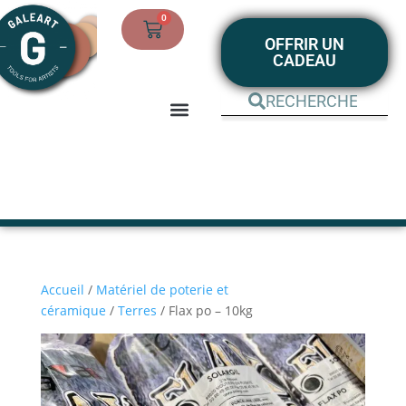
0
OFFRIR UN
CADEAU
BOUTIQUE EN LIGNE
MON COMPTE
Accueil
/
Matériel de poterie et
céramique
/
Terres
/ Flax po – 10kg