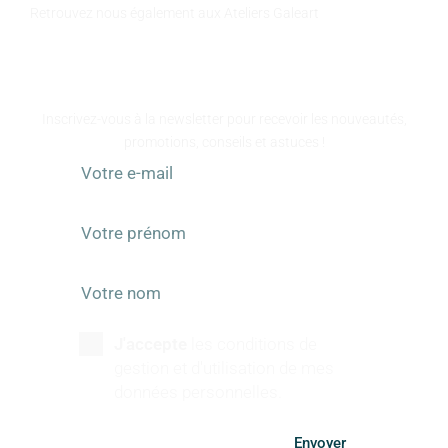
Retrouvez nous également aux Ateliers Galeart
www.atelier-galeart.com
RESTEZ INFORMÉS
Inscrivez-vous à la newsletter pour recevoir les nouveautés,
promotions, conseils et astuces !
J'accepte
les conditions de
gestion et d'utilisation de mes
données personnelles.
Envoyer