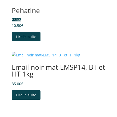
Pehatine
Note
10.50
€
5.00
sur 5
Lire la suite
Email noir mat-EMSP14, BT et
HT 1kg
35.00
€
Lire la suite