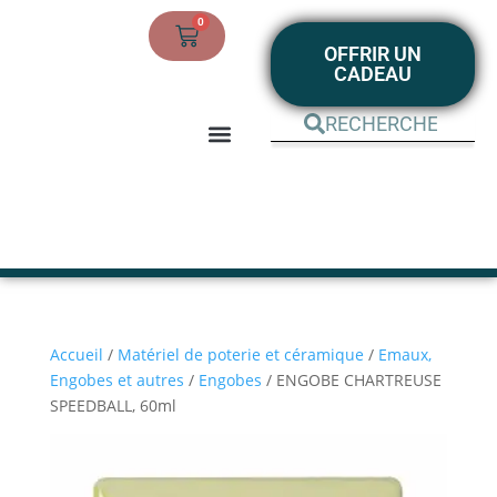
0
OFFRIR UN
CADEAU
BOUTIQUE EN LIGNE
MON COMPTE
Accueil
/
Matériel de poterie et céramique
/
Emaux,
Engobes et autres
/
Engobes
/ ENGOBE CHARTREUSE
SPEEDBALL, 60ml