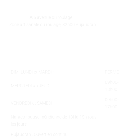
GALEART
Adresse :
995 avenue du roulage
Zone artisanale du roulage, 32600 Pujaudran
Téléphone :
05 62 58 78 58
Courriel :
contact@galeart.fr
Horaires :
DIM- LUNDI et MARDI :
FERMÉ
09h00-
MERCREDI au JEUDI :
18h00
09h00-
VENDREDI et SAMEDI :
17h00
Nantes : pause méridienne de 13Hà 15h tous
les jours
Pujaudran : Ouvert en continu