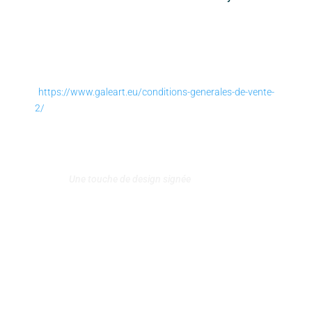
SUIVEZ-NOUS
https://www.galeart.eu/conditions-generales-de-vente-
2/
Conditions générales de vente
–
Politique de retours et
remboursement
Politique de confidentialité
–
Mentions légales
–
Contact
Une touche de design signée
Agence MiX