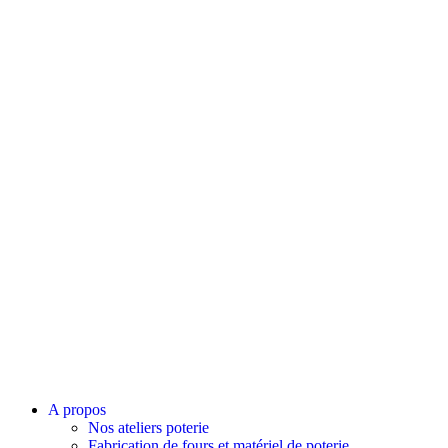
A propos
Nos ateliers poterie
Fabrication de fours et matériel de poterie