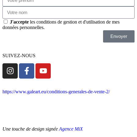
J'accepte
les conditions de gestion et d'utilisation de mes
données personnelles.
Envoyer
SUIVEZ-NOUS
https://www.galeart.eu/conditions-generales-de-vente-2/
Conditions
générales de vente
–
Politique de retours et remboursement
Politique de confidentialité
–
Mentions légales
–
Contact
Une touche de design signée
Agence MiX