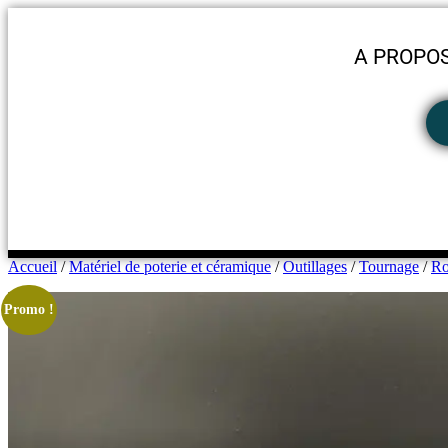
A PROPO
Accueil
/
Matériel de poterie et céramique
/
Outillages
/
Tournage
/
Ro
Promo !